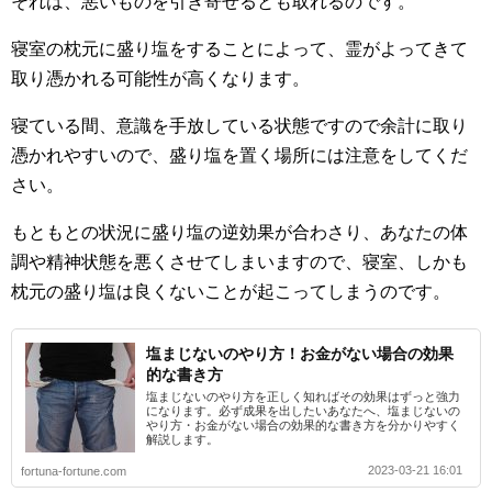
それは、悪いものを引き寄せるとも取れるのです。
寝室の枕元に盛り塩をすることによって、霊がよってきて
取り憑かれる可能性が高くなります。
寝ている間、意識を手放している状態ですので余計に取り
憑かれやすいので、盛り塩を置く場所には注意をしてくだ
さい。
もともとの状況に盛り塩の逆効果が合わさり、あなたの体
調や精神状態を悪くさせてしまいますので、寝室、しかも
枕元の盛り塩は良くないことが起こってしまうのです。
塩まじないのやり方！お金がない場合の効果
的な書き方
塩まじないのやり方を正しく知ればその効果はずっと強力
になります。必ず成果を出したいあなたへ、塩まじないの
やり方・お金がない場合の効果的な書き方を分かりやすく
解説します。
2023-03-21 16:01
fortuna-fortune.com