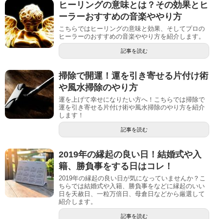
ヒーリングの意味とは？その効果とヒ
ーラーおすすめの音楽ややり方
こちらではヒーリングの意味と効果、そしてプロの
ヒーラーのおすすめの音楽ややり方を紹介します。
記事を読む
掃除で開運！運を引き寄せる片付け術
や風水掃除のやり方
運を上げて幸せになりたい方へ！こちらでは掃除で
運を引き寄せる片付け術や風水掃除のやり方を紹介
します！
記事を読む
2019年の縁起の良い日！結婚式や入
籍、勝負事をする日はコレ！
2019年の縁起の良い日が気になっていませんか？こ
ちらでは結婚式や入籍、勝負事をなどに縁起のいい
日を天赦日、一粒万倍日、母倉日などから厳選して
紹介します。
記事を読む