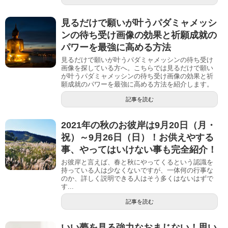
見るだけで願いが叶うパダミャメッシ
ンの待ち受け画像の効果と祈願成就の
パワーを最強に高める方法
見るだけで願いが叶うパダミャメッシンの待ち受け
画像を探している方へ。こちらでは見るだけで願い
が叶うパダミャメッシンの待ち受け画像の効果と祈
願成就のパワーを最強に高める方法を紹介します。
記事を読む
2021年の秋のお彼岸は9月20日（月・
祝）～9月26日（日）！お供えやする
事、やってはいけない事も完全紹介！
お彼岸と言えば、春と秋にやってくるという認識を
持っている人は少なくないですが、一体何の行事な
のか、詳しく説明できる人はそう多くはないはずで
す...
記事を読む
いい夢を見る強力なおまじない！思い