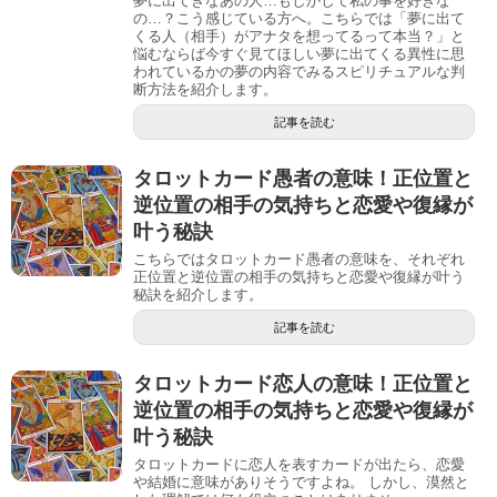
夢に出てきなあの人…もしかして私の事を好きな
の…？こう感じている方へ。こちらでは「夢に出て
くる人（相手）がアナタを想ってるって本当？」と
悩むならば今すぐ見てほしい夢に出てくる異性に思
われているかの夢の内容でみるスピリチュアルな判
断方法を紹介します。
記事を読む
タロットカード愚者の意味！正位置と
逆位置の相手の気持ちと恋愛や復縁が
叶う秘訣
こちらではタロットカード愚者の意味を、それぞれ
正位置と逆位置の相手の気持ちと恋愛や復縁が叶う
秘訣を紹介します。
記事を読む
タロットカード恋人の意味！正位置と
逆位置の相手の気持ちと恋愛や復縁が
叶う秘訣
タロットカードに恋人を表すカードが出たら、恋愛
や結婚に意味がありそうですよね。 しかし、漠然と