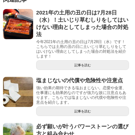
2021年の土用の丑の日は7月28日
（水）！土いじり草むしりをしてはい
けない理由としてしまった場合の対処
法
今年2021年の土用の丑の日は7月28日（水）です！
こちらでは土用の丑の日に土いじり草むしりをして
はいけない理由としてしまった場合の対処法を紹介
します！
記事を読む
塩まじないの代償や危険性や注意点
強い効果の期待できる塩おまじない。恋愛や金運、
仕事運にも効果的なのですが強力な故に注意点もあ
ります。こちらでは塩まじないの代償や危険性や注
意点を紹介します。
記事を読む
必ず願いが叶うパワーストーンの選び
方と組み合わせ