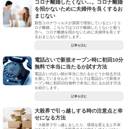
コロナ離婚したくない…。コロナ離婚
を招かないために夫婦仲を良くするお
まじない
新型コロナウィルスが原因で増加しているというコ
ロナ離婚。こちらではコロナ離婚したくないと願う
方へ、コロナ離婚を招かないために夫婦仲を良くす
るおまじないを紹介します。
記事を読む
電話占いで新規オープン時に初回10分
無料で本当に当たるか試す方法
電話占いの占い師が本当に当たるかどうか知る方法
を探していませんか？こちらでは電話占いで新規オ
ープン時に初回10分無料で本当に当たるか試す方法
を紹介します。
記事を読む
大殺界で引っ越しする時の注意点と幸
せになる方法
「大殺界で引っ越しをしたり、環境を変えると不幸