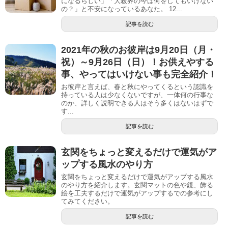
になるらしい」「大殺界の今は何をしてもいけない
の？」と不安になっているあなた。 12...
記事を読む
2021年の秋のお彼岸は9月20日（月・
祝）～9月26日（日）！お供えやする
事、やってはいけない事も完全紹介！
お彼岸と言えば、春と秋にやってくるという認識を
持っている人は少なくないですが、一体何の行事な
のか、詳しく説明できる人はそう多くはないはずで
す...
記事を読む
玄関をちょっと変えるだけで運気がア
ップする風水のやり方
玄関をちょっと変えるだけで運気がアップする風水
のやり方を紹介します。玄関マットの色や鏡、飾る
絵を工夫するだけで運気がアップするでの参考にし
てみてください。
記事を読む