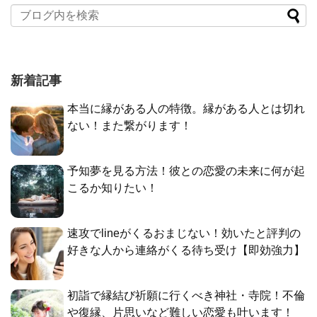
新着記事
本当に縁がある人の特徴。縁がある人とは切れ
ない！また繋がります！
予知夢を見る方法！彼との恋愛の未来に何が起
こるか知りたい！
速攻でlineがくるおまじない！効いたと評判の
好きな人から連絡がくる待ち受け【即効強力】
初詣で縁結び祈願に行くべき神社・寺院！不倫
や復縁、片思いなど難しい恋愛も叶います！