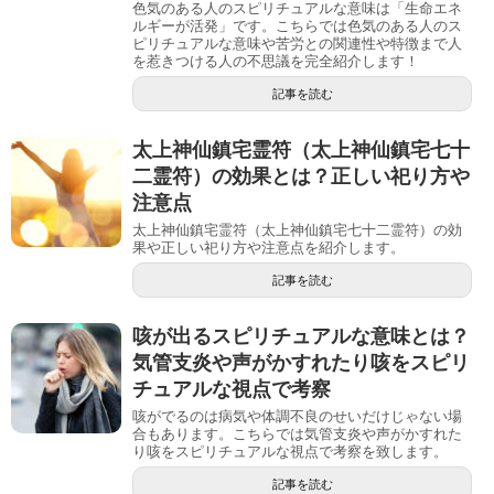
色気のある人のスピリチュアルな意味は「生命エネ
ルギーが活発」です。こちらでは色気のある人のス
ピリチュアルな意味や苦労との関連性や特徴まで人
を惹きつける人の不思議を完全紹介します！
記事を読む
太上神仙鎮宅霊符（太上神仙鎮宅七十
二霊符）の効果とは？正しい祀り方や
注意点
太上神仙鎮宅霊符（太上神仙鎮宅七十二霊符）の効
果や正しい祀り方や注意点を紹介します。
記事を読む
咳が出るスピリチュアルな意味とは？
気管支炎や声がかすれたり咳をスピリ
チュアルな視点で考察
咳がでるのは病気や体調不良のせいだけじゃない場
合もあります。こちらでは気管支炎や声がかすれた
り咳をスピリチュアルな視点で考察を致します。
記事を読む