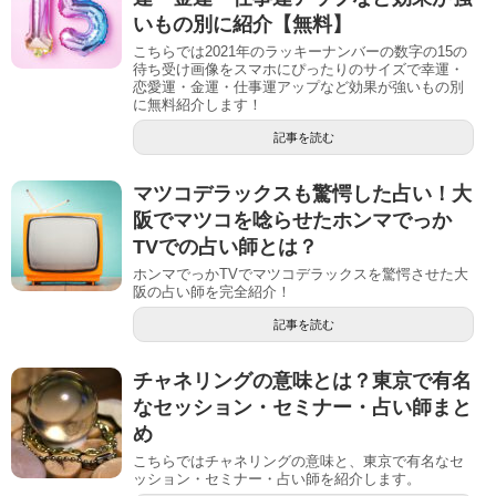
いもの別に紹介【無料】
こちらでは2021年のラッキーナンバーの数字の15の
待ち受け画像をスマホにぴったりのサイズで幸運・
恋愛運・金運・仕事運アップなど効果が強いもの別
に無料紹介します！
記事を読む
マツコデラックスも驚愕した占い！大
阪でマツコを唸らせたホンマでっか
TVでの占い師とは？
ホンマでっかTVでマツコデラックスを驚愕させた大
阪の占い師を完全紹介！
記事を読む
チャネリングの意味とは？東京で有名
なセッション・セミナー・占い師まと
め
こちらではチャネリングの意味と、東京で有名なセ
ッション・セミナー・占い師を紹介します。