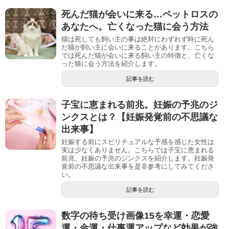
死んだ猫が会いに来る…ペットロスの
あなたへ。亡くなった猫に会う方法
猫は死しても飼い主の事は絶対にわずれず時に死ん
だ猫が飼い主に会いに来ることがあります。こちら
では死んだ猫が会いに来る飼い主の特徴と、亡くな
った猫に会う方法を紹介します。
記事を読む
子宝に恵まれる前兆。妊娠の予兆のジ
ンクスとは？【妊娠発覚前の不思議な
出来事】
妊娠する前にスピリチュアルな予感を感じた女性は
実は少なくありません。こちらでは子宝に恵まれる
前兆、妊娠の予兆のジンクスを紹介します。妊娠発
覚前の不思議な出来事を是非参考にしてみてくださ
い。
記事を読む
数字の待ち受け画像15を幸運・恋愛
運・金運・仕事運アップなど効果が強