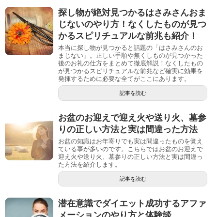
探し物が絶対見つかるはさみさんおま
じないのやり方！なくしたものが見つ
かるスピリチュアルな前兆も紹介！
本当に探し物が見つかると話題の「はさみさんのお
まじない」。正しい手順や無くしものが見つかった
後のお礼の仕方をまとめて徹底解説！なくしたもの
が見つかるスピリチュアルな前兆など確実に効果を
発揮するために必要な全てがここにあります。
記事を読む
お盆のお迎えで迎え火や送り火、墓参
りの正しい方法と実は間違った方法
お盆の知識はお年寄りでも実は間違ったものを覚え
ている事が多いのです。こちらではお盆のお迎えで
迎え火や送り火、墓参りの正しい方法と実は間違っ
た方法を紹介します。
記事を読む
潜在意識でダイエット成功するアファ
メーションのやり方と体験談