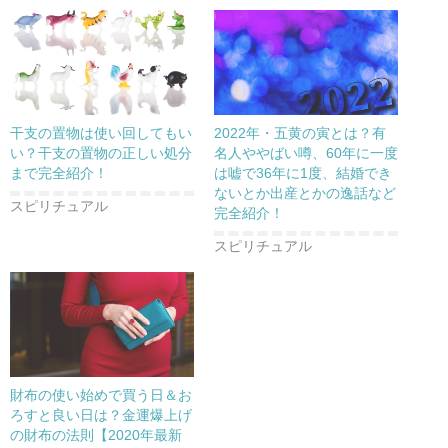
干支の置物は使い回してもい
2022年・五黄の寅とは？有
い？干支の置物の正しい処分
名人ややばい噂、60年に一度
まで完全紹介！
は嘘で36年に1度、結婚でき
ないとか出産とかの逸話など
スピリチュアル
完全紹介！
スピリチュアル
財布の使い始めで買う日＆お
ろすと良い日は？金運爆上げ
の財布の法則【2020年最新