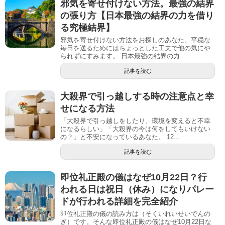
邪気を寄せ付けない方法。最強の結界
の張り方【日本最強の結界の力を借り
る究極結界】
邪気を寄せ付けない方法をお探しのあなた、平穏な
毎日を送るためにはちょっとした工夫で他の気にや
られずにすみます。 日本最強の結界の力...
記事を読む
大殺界で引っ越しする時の注意点と幸
せになる方法
「大殺界で引っ越しをしたり、環境を変えると不幸
になるらしい」「大殺界の今は何をしてもいけない
の？」と不安になっているあなた。 12...
記事を読む
即位礼正殿の儀はなぜ10月22日？行
われる日は祝日（休み）になりパレー
ドが行われる詳細を完全紹介
即位礼正殿の儀の読み方は（そくいれいせいでんの
ぎ）です。そんな即位礼正殿の儀はなぜ10月22日な