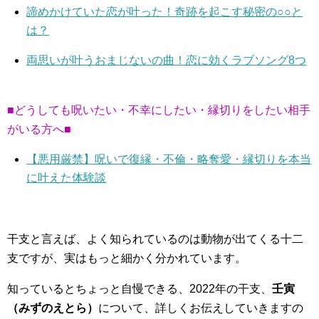
諦めかけていた恋が叶った！奇跡を起こす秘密の○○と
は？
両思いが叶うおまじないの曲！恋に効くラブソング8つ
■どうしても呪いたい・不幸にしたい・縁切りをしたい相手
がいる方へ■
【悪用厳禁】呪いで復縁・不倫・略奪愛・縁切りを本当
に叶えた体験談
干支と言えば、よく知られているのは動物が出てくる十二
支ですが、実はもっと細かく分かれています。
知っているとちょっと自慢できる、2022年の干支、
壬寅
（みずのえとら）
について、詳しくお伝えしていきますの