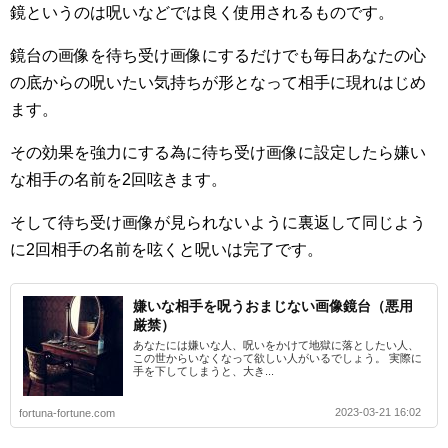
鏡というのは呪いなどでは良く使用されるものです。
鏡台の画像を待ち受け画像にするだけでも毎日あなたの心
の底からの呪いたい気持ちが形となって相手に現れはじめ
ます。
その効果を強力にする為に待ち受け画像に設定したら嫌い
な相手の名前を2回呟きます。
そして待ち受け画像が見られないように裏返して同じよう
に2回相手の名前を呟くと呪いは完了です。
嫌いな相手を呪うおまじない画像鏡台（悪用
厳禁）
あなたには嫌いな人、呪いをかけて地獄に落としたい人、
この世からいなくなって欲しい人がいるでしょう。 実際に
手を下してしまうと、大き...
2023-03-21 16:02
fortuna-fortune.com