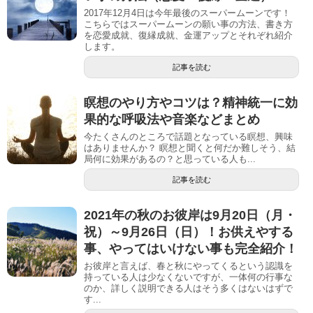
2017年12月4日は今年最後のスーパームーンです！
こちらではスーパームーンの願い事の方法、書き方
を恋愛成就、復縁成就、金運アップとそれぞれ紹介
します。
記事を読む
瞑想のやり方やコツは？精神統一に効
果的な呼吸法や音楽などまとめ
今たくさんのところで話題となっている瞑想、興味
はありませんか？ 瞑想と聞くと何だか難しそう、結
局何に効果があるの？と思っている人も...
記事を読む
2021年の秋のお彼岸は9月20日（月・
祝）～9月26日（日）！お供えやする
事、やってはいけない事も完全紹介！
お彼岸と言えば、春と秋にやってくるという認識を
持っている人は少なくないですが、一体何の行事な
のか、詳しく説明できる人はそう多くはないはずで
す...