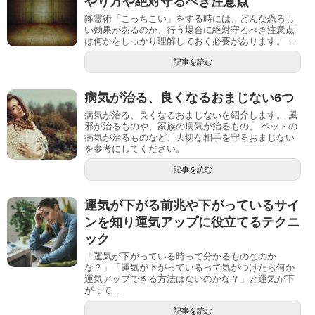
やり方や絶対守るべき注意点
降霊術「こっちこい」をする時には、どんな恐ろし
い効果があるのか、行う場合に絶対守るべき注意点
は何かをしっかり理解しておく必要があります。 ...
記事を読む
病気が治る、良くなるおまじない6つ
病気が治る、良くなるおまじないを紹介します。 風
邪が治るものや、家族の病気が治るもの、 ペットの
病気が治るものなど、大切な相手を守るおまじない
を参考にしてください。
記事を読む
運気が下がる前兆や下がっているサイ
ンを知り運気アップに役立てるテクニ
ック
「運気が下がっている時って分かるものなのか
な？」「運気が下がっているって気がつけたら何か
運気アップできる方法はないのかな？」と運気が下
がって...
記事を読む