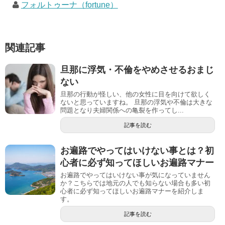
フォルトゥーナ（fortune）
関連記事
旦那に浮気・不倫をやめさせるおまじ
ない
旦那の行動が怪しい、他の女性に目を向けて欲しく
ないと思っていますね。 旦那の浮気や不倫は大きな
問題となり夫婦関係への亀裂を作ってし...
記事を読む
お遍路でやってはいけない事とは？初
心者に必ず知ってほしいお遍路マナー
お遍路でやってはいけない事が気になっていません
か？こちらでは地元の人でも知らない場合も多い初
心者に必ず知ってほしいお遍路マナーを紹介しま
す。
記事を読む