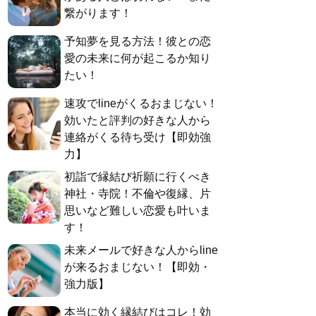
繋がります！
予知夢を見る方法！彼との恋
愛の未来に何が起こるか知り
たい！
速攻でlineがくるおまじない！
効いたと評判の好きな人から
連絡がくる待ち受け【即効強
力】
初詣で縁結び祈願に行くべき
神社・寺院！不倫や復縁、片
思いなど難しい恋愛も叶いま
す！
未来メールで好きな人からline
が来るおまじない！【即効・
強力版】
本当に効く縁結びはコレ！効