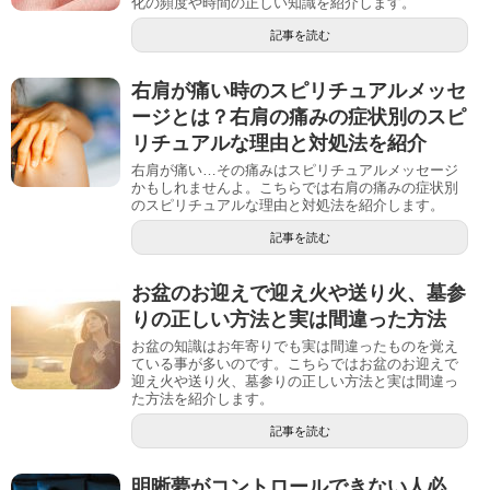
化の頻度や時間の正しい知識を紹介します。
記事を読む
右肩が痛い時のスピリチュアルメッセ
ージとは？右肩の痛みの症状別のスピ
リチュアルな理由と対処法を紹介
右肩が痛い…その痛みはスピリチュアルメッセージ
かもしれませんよ。こちらでは右肩の痛みの症状別
のスピリチュアルな理由と対処法を紹介します。
記事を読む
お盆のお迎えで迎え火や送り火、墓参
りの正しい方法と実は間違った方法
お盆の知識はお年寄りでも実は間違ったものを覚え
ている事が多いのです。こちらではお盆のお迎えで
迎え火や送り火、墓参りの正しい方法と実は間違っ
た方法を紹介します。
記事を読む
明晰夢がコントロールできない人必