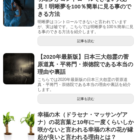
見！明晰夢を100％簡単に見る事ので
きる方法
明晰夢はコントロールできないと言われています
が、実は嘘です。こちらでは明晰夢を100％簡単に見
る事のできる方法を紹介します。
記事を読む
【2020年最新版】日本三大怨霊の菅
原道真・平将門・崇徳院である本当の
理由や裏話
こちらでは2020年最新版の日本三大怨霊の菅原道
真・平将門・崇徳院である本当の理由や裏話を紹介
します。
記事を読む
幸福の木（ドラセナ・マッサンゲア
ナ）の花言葉と10年に一度くらいしか
咲かないと言われる幸福の木の花が縁
起が良いと言われる理由とは？