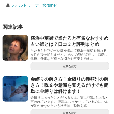
フォルトゥーナ（fortune）
関連記事
横浜中華街で当たると有名なおすすめ
占い師とは？口コミと評判まとめ
当たると評判の占い師を求めて横浜中華街を訪れる
女性が後を絶ちません。 占いの館が点在し、恋愛に
健康、仕事など様々な悩みや不安を抱え...
記事を読む
金縛りの解き方！金縛りの種類別の解
き方！呪文や意識を変えるだけでも簡
単に金縛りは解けます！
金縛りにあったことがある人は、実に4割にも上ると
言われています。 意識はしっかりしているのに、体
が動かせないという状況は、恐怖を感...
記事を読む