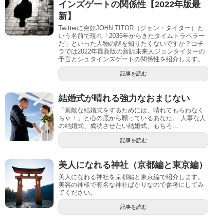
インズゲートの関係性【2022年版最
新】
Twitterに突如JOHN TITOR（ジョン・タイター）と
いう名前で現れ「2036年からきたタイムトラベラー
だ」といった人物の謎を知りたくないですか？コチ
ラでは2022年最新版の新訳未来人ジョンタイターの
予言とシュタインズゲートの関係性を紹介します。
記事を読む
結婚式が晴れる強力なおまじない
「素敵な結婚式をするためには、晴れてもらわなく
ちゃ！」と心の底から願っているあなた。 大事な人
の結婚式、成功させたい結婚式、もちろ...
記事を読む
美人になれる神社（京都編と東京編）
美人になれる神社を京都編と東京編で紹介します。
美容の神様で有名な神社ばかりなので参考にしてみ
てください。
記事を読む