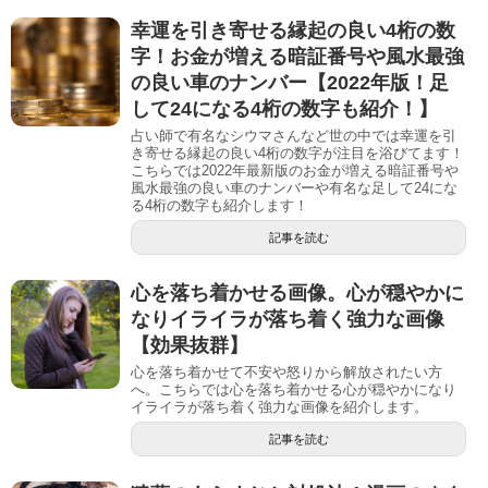
幸運を引き寄せる縁起の良い4桁の数
字！お金が増える暗証番号や風水最強
の良い車のナンバー【2022年版！足
して24になる4桁の数字も紹介！】
占い師で有名なシウマさんなど世の中では幸運を引
き寄せる縁起の良い4桁の数字が注目を浴びてます！
こちらでは2022年最新版のお金が増える暗証番号や
風水最強の良い車のナンバーや有名な足して24にな
る4桁の数字も紹介します！
記事を読む
心を落ち着かせる画像。心が穏やかに
なりイライラが落ち着く強力な画像
【効果抜群】
心を落ち着かせて不安や怒りから解放されたい方
へ。こちらでは心を落ち着かせる心が穏やかになり
イライラが落ち着く強力な画像を紹介します。
記事を読む