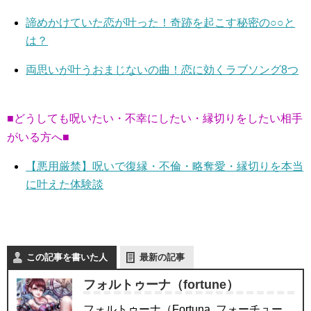
諦めかけていた恋が叶った！奇跡を起こす秘密の○○と
は？
両思いが叶うおまじないの曲！恋に効くラブソング8つ
■どうしても呪いたい・不幸にしたい・縁切りをしたい相手
がいる方へ■
【悪用厳禁】呪いで復縁・不倫・略奪愛・縁切りを本当
に叶えた体験談
この記事を書いた人
最新の記事
フォルトゥーナ（fortune）
フォルトゥーナ（Fortuna, フォーチュー