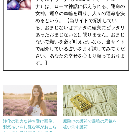
ナ）は、ローマ神話に伝えられる、運命の
女神。運命の車輪を司り、人々の運命を決
めるという。 【当サイトで紹介してい
る、おまじないはアナタに確実にピッタリ
あったおまじないとは限りません。おまじ
ないで願いを必ず叶えたいなら、当サイト
で紹介している占いをまず試してみてくだ
さい。あなたの幸せを心より願っておりま
す。】
浄化の強力な待ち受け画像。
魔除けの護符で最強の邪気を
邪気払いをし嫌な事がおこら
祓い消す護符