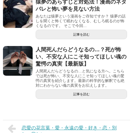
猿夢のあらすじと対処法！漫画のネタ
バレと怖い夢を見ない方法
あなたは猿夢という漫画をご存知ですか？ 猿夢の話
しを聞くと怖くて眠れなくなる、むしろ眠るのが怖
くなるのです。 そこで今回...
記事を読む
人間死んだらどうなるの…？死が怖
い、不安な人にこそ知ってほしい魂の
驚愕の真実【最新版】
人間死んだらどうなるの…と気になる方へ。こちら
では死が怖い、不安な人にこそ知ってほしい魂の驚
愕の真実を紹介します。最新の科学的な解釈でも絶
対にわからない魂の真実をお伝えします。
記事を読む
恋愛の花言葉・愛・永遠の愛・好き・恋・別