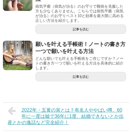
病気平癒（病気が治る）のお守りで難病を克服した
方も少なくありません。こちらでは病気平癒（病気
が治る）のお守りベスト10と効果を最大限に高める
正しい方法を紹介します。
記事を読む
願いを叶える手帳術！ノートの書き方
一つで願いを叶える方法
どんな願いでも叶える手帳術をご存じですか？ノー
トの書き方一つで願いを叶える方法を具体的に紹介
します。
記事を読む
2022年・五黄の寅とは？有名人ややばい噂、60
年に一度は嘘で36年に1度、結婚できないとか出
産とかの逸話など完全紹介！