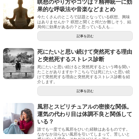
瞑想のやり方やコツは？精神統一に効
果的な呼吸法や音楽などまとめ
今たくさんのところで話題となっている瞑想、興味
はありませんか？ 瞑想と聞くと何だか難しそう、結
局何に効果があるの？と思っている人も...
記事を読む
死にたいと思い続けて突然死する理由
と突然死するストレス診断
死にたいと思い続けると突然死するという噂を聞い
たことがありますか？こちらでは死にたいと思い続
けて突然死する理由と突然死するストレス診断を紹
介します。
記事を読む
風邪とスピリチュアルの密接な関係。
運気の代わり目は体調不良と関係して
いる？
誰でも一度でも風邪をひいた経験はあるものです。
なかなか治らない風邪を引いてしまって、苦しいと