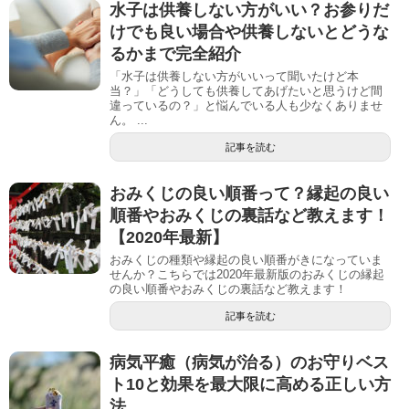
水子は供養しない方がいい？お参りだ
けでも良い場合や供養しないとどうな
るかまで完全紹介
「水子は供養しない方がいいって聞いたけど本
当？」「どうしても供養してあげたいと思うけど間
違っているの？」と悩んでいる人も少なくありませ
ん。 ...
記事を読む
おみくじの良い順番って？縁起の良い
順番やおみくじの裏話など教えます！
【2020年最新】
おみくじの種類や縁起の良い順番がきになっていま
せんか？こちらでは2020年最新版のおみくじの縁起
の良い順番やおみくじの裏話など教えます！
記事を読む
病気平癒（病気が治る）のお守りベス
ト10と効果を最大限に高める正しい方
法