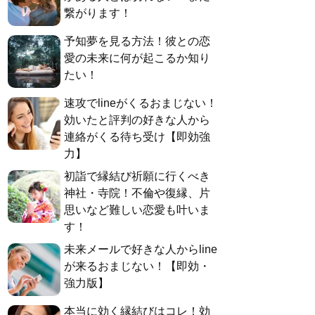
繋がります！
予知夢を見る方法！彼との恋
愛の未来に何が起こるか知り
たい！
速攻でlineがくるおまじない！
効いたと評判の好きな人から
連絡がくる待ち受け【即効強
力】
初詣で縁結び祈願に行くべき
神社・寺院！不倫や復縁、片
思いなど難しい恋愛も叶いま
す！
未来メールで好きな人からline
が来るおまじない！【即効・
強力版】
本当に効く縁結びはコレ！効