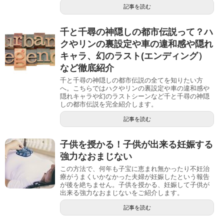
記事を読む
千と千尋の神隠しの都市伝説って？ハ
クやリンの裏設定や車の違和感や隠れ
キャラ、幻のラスト(エンディング）
など徹底紹介
千と千尋の神隠しの都市伝説の全てを知りたい方
へ。こちらではハクやリンの裏設定や車の違和感や
隠れキャラや幻のラストシーンなど千と千尋の神隠
しの都市伝説を完全紹介します。
記事を読む
子供を授かる！子供が出来る妊娠する
強力なおまじない
この方法で、何年も子宝に恵まれ無かったり不妊治
療がうまくいかなかった夫婦が妊娠したという報告
が後を絶ちません。子供を授かる、妊娠して子供が
出来る強力なおまじないをご紹介します。
記事を読む