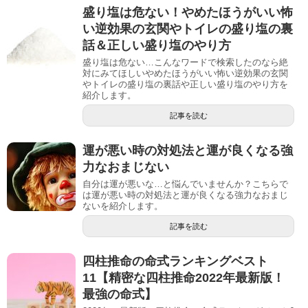
盛り塩は危ない！やめたほうがいい怖
い逆効果の玄関やトイレの盛り塩の裏
話＆正しい盛り塩のやり方
盛り塩は危ない…こんなワードで検索したのなら絶
対にみてほしいやめたほうがいい怖い逆効果の玄関
やトイレの盛り塩の裏話や正しい盛り塩のやり方を
紹介します。
記事を読む
運が悪い時の対処法と運が良くなる強
力なおまじない
自分は運が悪いな…と悩んでいませんか？こちらで
は運が悪い時の対処法と運が良くなる強力なおまじ
ないを紹介します。
記事を読む
四柱推命の命式ランキングベスト
11【精密な四柱推命2022年最新版！
最強の命式】