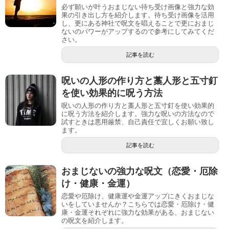
必ず願いが叶うおまじない待ち受け画像と強力な効
果の引き出し方を紹介します。待ち受け画像を活用
し、更にある神社で呪文を唱えることで更におまじ
ないのパワーがアップするので参考にしてみてくだ
さい。
記事を読む
呪いの人形の作り方と藁人形と五寸釘
を使い効果的に呪う方法
呪いの人形の作り方と藁人形と五寸釘を使い効果的
に呪う方法を紹介します。強力な呪いの方法なので
試すときは悪用厳禁、自己責任で宜しくお願い致し
ます。
記事を読む
おまじないの強力な呪文（恋愛・厄除
け・健康・金運）
恋愛や厄除け、健康運や金運アップにきくおまじな
いをしていませんか？こちらでは恋愛・厄除け・健
康・金運それぞれに強力な効果がある、おまじない
の呪文を紹介します。