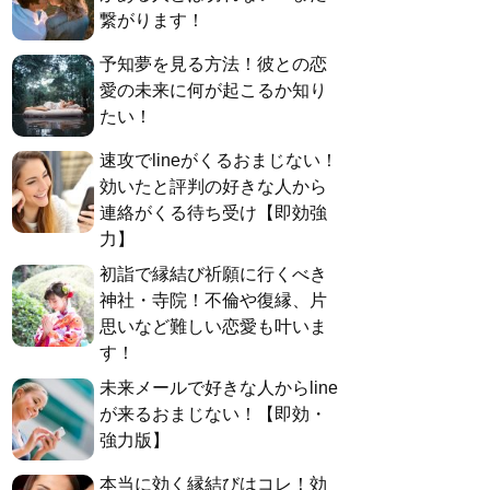
繋がります！
予知夢を見る方法！彼との恋
愛の未来に何が起こるか知り
たい！
速攻でlineがくるおまじない！
効いたと評判の好きな人から
連絡がくる待ち受け【即効強
力】
初詣で縁結び祈願に行くべき
神社・寺院！不倫や復縁、片
思いなど難しい恋愛も叶いま
す！
未来メールで好きな人からline
が来るおまじない！【即効・
強力版】
本当に効く縁結びはコレ！効