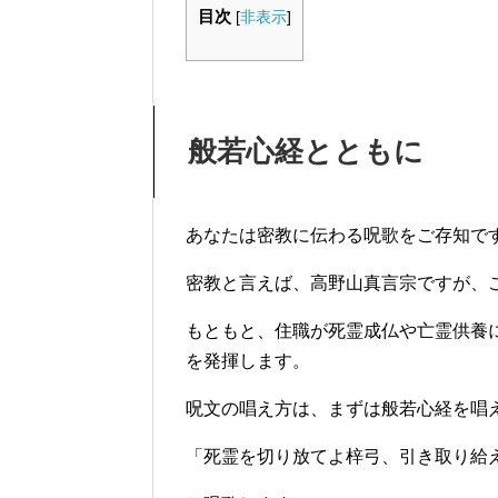
目次
[
非表示
]
般若心経とともに
あなたは密教に伝わる呪歌をご存知で
密教と言えば、高野山真言宗ですが、
もともと、住職が死霊成仏や亡霊供養
を発揮します。
呪文の唱え方は、まずは般若心経を唱
「死霊を切り放てよ梓弓、引き取り給