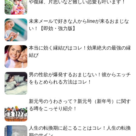
や復縁、片思いなど難しい恋愛も叶います！
未来メールで好きな人からlineが来るおまじな
い！【即効・強力版】
本当に効く縁結びはコレ！効果絶大の最強の縁
結び
男の性欲が爆発するおまじない！彼からエッチ
をもとめられる方法はコレ！
新元号のうわさって？新元号（新年号）に関す
る噂をこっそり紹介！
人生の転換期に起こることはコレ！人生の転換
期のサイン