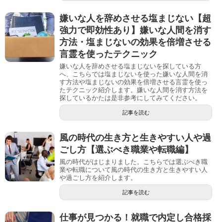
嫌いな人を辞めさせる塩まじない【超
強力で即効性あり】嫌いな人間を消す
方法・塩まじないの効果を倍増させる
言霊を使ったテクニック
嫌いな人を辞めさせる塩まじないを探している方
へ、こちらでは塩まじないを使った嫌いな人間を消
す方法や塩まじないの効果を倍増させる言霊を使っ
たテクニック紹介します。嫌いな人間を消す方法を
探しているかたは是非参考にしてみてください。
記事を読む
風の時代の生き方と生きやすい人や過
ごし方【選ぶべき職業や転職編】
風の時代がはじまりました。こちらでは選ぶべき職
業や転職について風の時代の生き方と生きやすい人
や過ごし方を紹介します。
記事を読む
仕事が見つかる！就職で内定し合格採