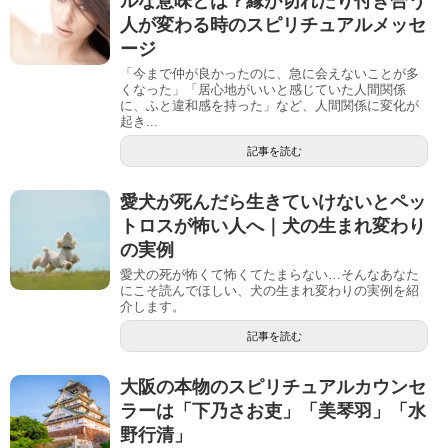
ルな意味とは？縁が切れたり付き合う
人が変わる時のスピリチュアルメッセ
ージ
「今まで仲が良かったのに、急に会えないことが多
くなった」「居心地がいいと感じていた人間関係
に、ふと違和感を持った」など、人間関係に変化が
起き...
記事を読む
愛犬が死んだら生きていけないとペッ
トロスが怖い人へ｜犬の生まれ変わり
の実例
愛犬の死が怖くて怖くてたまらない…そんなあなた
にこそ読んでほしい、犬の生まれ変わりの実例を紹
介します。
記事を読む
大阪の本物のスピリチュアルカウンセ
ラーは「下乃さお吏」「美琴羽」「水
野行清」