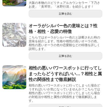
大阪の本物のスピリチュアルカウンセラー「下乃さ
お吏」「美琴羽」「水野行清」を紹介します！
記事を読む
オーラがシルバー色の意味とは？性
格・相性・恋愛の特徴
こちらではオーラがシルバー色だと診断された時の
意味を紹介します。性格や相性の良いオーラの色、
相性の悪いオーラの色や恋愛観などの特徴を詳しく
説明します。
記事を読む
相性の悪いパワースポットに行ってし
まったらどうすればいい…？相性と属
性の関係性まで徹底解説
相性の悪いパワースポットに行ってしまった場合ど
うすればいいか気になっていませんか？こちらでは
相性の悪いパワースポットに行ってしまったら場合
の対処法や相性と属性の関係性まで徹底解説しま
す。