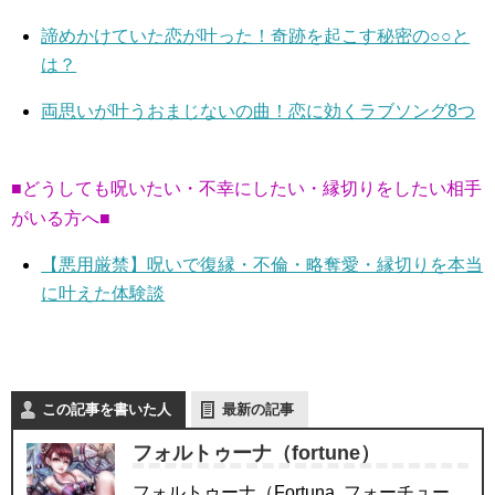
諦めかけていた恋が叶った！奇跡を起こす秘密の○○と
は？
両思いが叶うおまじないの曲！恋に効くラブソング8つ
■どうしても呪いたい・不幸にしたい・縁切りをしたい相手
がいる方へ■
【悪用厳禁】呪いで復縁・不倫・略奪愛・縁切りを本当
に叶えた体験談
この記事を書いた人
最新の記事
フォルトゥーナ（fortune）
フォルトゥーナ（Fortuna, フォーチュー