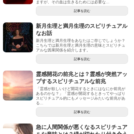
ますが、その血は生きるためには必要な...
記事を読む
新月生理と満月生理のスピリチュアル
なお話
新月生理と満月生理をあなたはご存じでしょうか？
こちらでは新月生理と満月生理の意味とスピリチュ
アルな因果関係を紹介します。
記事を読む
霊感開花の前兆とは？霊感が突然アッ
プするスピリチュアルな前兆
「霊感が欲しいけど開花するときにはなにか前兆が
あるのかな？」「霊感が開花するときってやっぱり
スピリチュアル的にもメッセージみたいな前兆があ
る...
記事を読む
急に人間関係が悪くなるスピリチュア