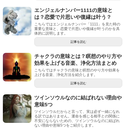
エンジェルナンバー1111の意味と
は？恋愛で片思いや復縁は叶う？
こちらではエンジェルナンバー「1111」を見た時の
重要な意味と、恋愛で片思いや復縁が叶うのかを具
体的に説明します。
記事を読む
チャクラの意味とは？瞑想のやり方や
効果を上げる音楽、浄化方法まとめ
こちらではチャクラの意味と瞑想のやり方や効果を
上げる音楽、浄化方法を紹介します。
記事を読む
ツインソウルなのに結ばれない理由や
意味5つ
ツインソウルだからと言って、実は必ず一緒になれ
る訳ではありません。運命を感じる相手との関係に
不安にならないための、ツインソウルなのに結ばれ
ない理由や意味5つをご紹介します。