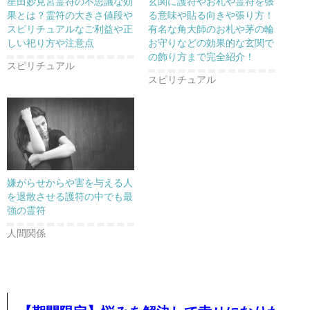
星田妙見宮霊符の不思議な効
玄関に護符やお札や霊符を張
果とは？霊符の大きさ値段や
る意味や貼る向きや張り方！
スピリチュアルなご利益や正
有名な角大師のお札や茅の輪
しい祀り方や注意点
お守りなどの効果的な玄関で
の飾り方まで完全紹介！
スピリチュアル
スピリチュアル
嫌がらせからや害を与える人
を退散させる護符の中でも最
強の霊符
人間関係