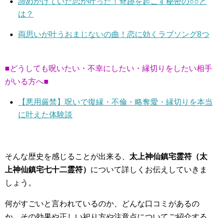
諦めかけていた恋が叶った！奇跡を起こす秘密の○○と
は？
両思いが叶うおまじないの曲！恋に効くラブソング8つ
■どうしても呪いたい・不幸にしたい・縁切りをしたい相手
がいる方へ■
【悪用厳禁】呪いで復縁・不倫・略奪愛・縁切りを本当
に叶えた体験談
そんな歴史を感じることが出来る、
太上神仙鎮宅霊符（太
上神仙鎮宅七十二霊符）
について詳しくお伝えしていきま
しょう。
何がすごいと言われているのか、どんな口コミがあるの
か、その効果や正しい祀り方や注意点についてご紹介する