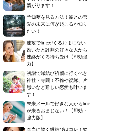
繋がります！
予知夢を見る方法！彼との恋
愛の未来に何が起こるか知り
たい！
速攻でlineがくるおまじない！
効いたと評判の好きな人から
連絡がくる待ち受け【即効強
力】
初詣で縁結び祈願に行くべき
神社・寺院！不倫や復縁、片
思いなど難しい恋愛も叶いま
す！
未来メールで好きな人からline
が来るおまじない！【即効・
強力版】
本当に効く縁結びはコレ！効