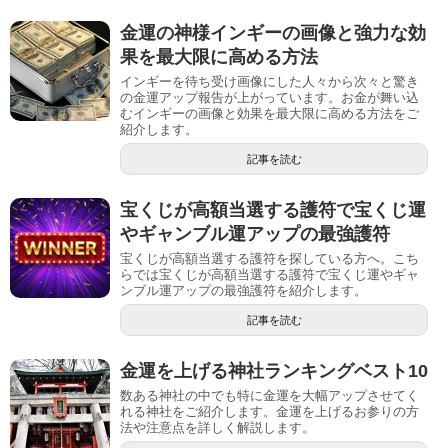
金運の神様インギーの画像と強力な効
果を最大限に高める方法
インギーを待ち受け画像にした人々から次々と驚き
の金運アップ報告が上がっています。お金が舞い込
むインギーの画像と効果を最大限に高める方法をご
紹介します。
記事を読む
宝くじが高額当選する護符で宝くじ運
やギャンブル運アップの最強護符
宝くじが高額当選する護符を探している方へ。こち
らでは宝くじが高額当選する護符で宝くじ運やギャ
ンブル運アップの最強護符を紹介します。
記事を読む
金運を上げる神社ランキングベスト10
数ある神社の中でも特に金運を大幅アップさせてく
れる神社をご紹介します。金運を上げるお参りの方
法や注意点を詳しく解説します。