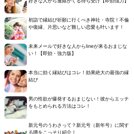
好きな人から連絡がくる待ち受け【即効強力】
初詣で縁結び祈願に行くべき神社・寺院！不倫
や復縁、片思いなど難しい恋愛も叶います！
未来メールで好きな人からlineが来るおまじな
い！【即効・強力版】
本当に効く縁結びはコレ！効果絶大の最強の縁
結び
男の性欲が爆発するおまじない！彼からエッチ
をもとめられる方法はコレ！
新元号のうわさって？新元号（新年号）に関す
る噂をこっそり紹介！