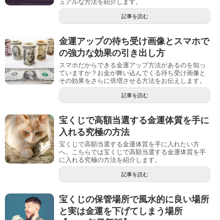
ュアルな方法を紹介します。
記事を読む
金運アップの待ち受け画像とスマホで
の強力な効果の引き出し方
スマホだからできる金運アップ方法があるのを知っ
ていますか？お金が舞い込んでくる待ち受け画像と
その効果をさらに倍増させる方法をお伝えします。
記事を読む
宝くじで高額当選する金運体質を手に
入れる究極の方法
宝くじで高額当選する金運体質を手に入れたい方
へ。こちらでは宝くじで高額当選する金運体質を手
に入れる究極の方法を紹介します。
記事を読む
宝くじの保管場所で風水的に良い場所
と実は金運を下げてしまう場所