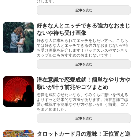
介します。
記事を読む
好きな人とエッチできる強力なおまじ
ないや待ち受け画像
好きな人に求められてエッチをしたい方へ。こちら
では好きな人とエッチできる強力なおまじないや待
ち受け画像を紹介します！セックスレスやマンネリ
カップルにもおすすめのおまじないです！
記事を読む
潜在意識で恋愛成就！簡単なやり方や
願いが叶う前兆やコツまとめ
恋愛を成功させたいなら、やみくもに想いを伝える
よりずっと効果的な方法があります。潜在意識で恋
愛が成就する簡単なやり方や願いが叶う前兆、コツ
をまとめました。
記事を読む
タロットカード月の意味！正位置と逆