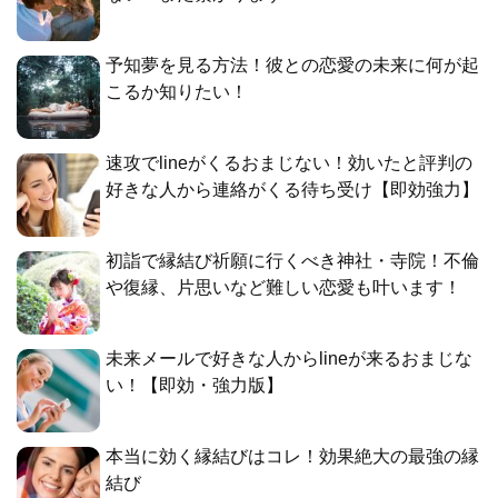
予知夢を見る方法！彼との恋愛の未来に何が起
こるか知りたい！
速攻でlineがくるおまじない！効いたと評判の
好きな人から連絡がくる待ち受け【即効強力】
初詣で縁結び祈願に行くべき神社・寺院！不倫
や復縁、片思いなど難しい恋愛も叶います！
未来メールで好きな人からlineが来るおまじな
い！【即効・強力版】
本当に効く縁結びはコレ！効果絶大の最強の縁
結び