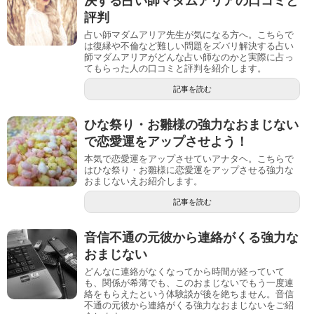
決する占い師マダムアリアの口コミと
評判
占い師マダムアリア先生が気になる方へ。こちらで
は復縁や不倫など難しい問題をズバリ解決する占い
師マダムアリアがどんな占い師なのかと実際に占っ
てもらった人の口コミと評判を紹介します。
記事を読む
ひな祭り・お雛様の強力なおまじない
で恋愛運をアップさせよう！
本気で恋愛運をアップさせていアナタヘ。こちらで
はひな祭り・お雛様に恋愛運をアップさせる強力な
おまじないえお紹介します。
記事を読む
音信不通の元彼から連絡がくる強力な
おまじない
どんなに連絡がなくなってから時間が経っていて
も、関係が希薄でも、このおまじないでもう一度連
絡をもらえたという体験談が後を絶ちません。音信
不通の元彼から連絡がくる強力なおまじないをご紹