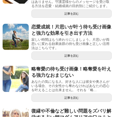
はありません。守護霊様からのメッセージを受け取
る方法を恋愛・結婚成就の目的別にご紹介します。
記事を読む
恋愛成就！片思いが叶う待ち受け画像
と強力な効果を引き出す方法
寂しい時間はもう終わりにしましょう。片思いが両
思いに変わる効果抜群の待ち受け画像と正しい活用
法はこちらです。
記事を読む
略奪愛の待ち受け画像！略奪愛を叶え
る強力なおまじない
あなたの気になる人、好きな人には彼女や奥さんが
いる場合、その女性から奪わなければあなたの恋心
を叶えることは出来ません。 それを「略...
記事を読む
復縁や不倫など難しい問題をズバリ解