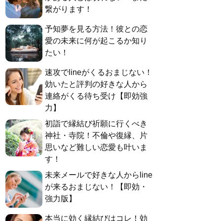
繋がります！
予知夢を見る方法！彼との恋
愛の未来に何が起こるか知り
たい！
速攻でlineがくるおまじない！
効いたと評判の好きな人から
連絡がくる待ち受け【即効強
力】
初詣で縁結び祈願に行くべき
神社・寺院！不倫や復縁、片
思いなど難しい恋愛も叶いま
す！
未来メールで好きな人からline
が来るおまじない！【即効・
強力版】
本当に効く縁結びはコレ！効