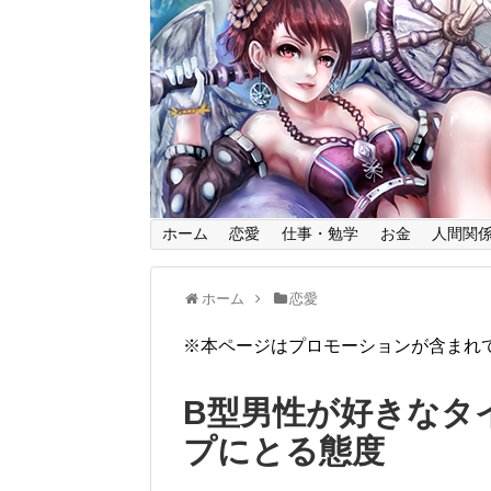
ホーム
恋愛
仕事・勉学
お金
人間関
ホーム
恋愛
※本ページはプロモーションが含まれ
B型男性が好きなタ
プにとる態度