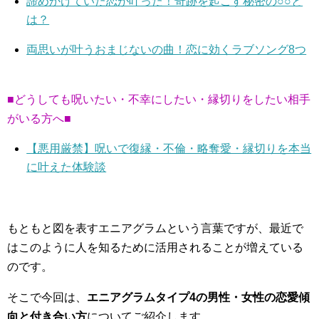
諦めかけていた恋が叶った！奇跡を起こす秘密の○○と
は？
両思いが叶うおまじないの曲！恋に効くラブソング8つ
■どうしても呪いたい・不幸にしたい・縁切りをしたい相手
がいる方へ■
【悪用厳禁】呪いで復縁・不倫・略奪愛・縁切りを本当
に叶えた体験談
もともと図を表すエニアグラムという言葉ですが、最近で
はこのように人を知るために活用されることが増えている
のです。
そこで今回は、
エニアグラムタイプ4の男性・女性の恋愛傾
向と付き合い方
についてご紹介します。