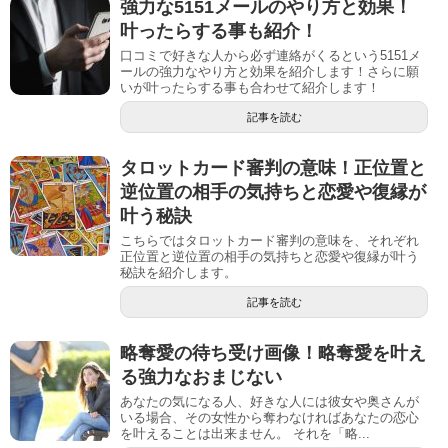
強力な5151メールのやり方と効果！
叶ったらする事も紹介！
口コミで好きな人から必ず連絡がくるという5151メ
ールの強力なやり方と効果を紹介します！さらに願
いが叶ったらする事も合わせて紹介します！
記事を読む
タロットカード審判の意味！正位置と
逆位置の相手の気持ちと恋愛や復縁が
叶う秘訣
こちらではタロットカード審判の意味を、それぞれ
正位置と逆位置の相手の気持ちと恋愛や復縁が叶う
秘訣を紹介します。
記事を読む
略奪愛の待ち受け画像！略奪愛を叶え
る強力なおまじない
あなたの気になる人、好きな人には彼女や奥さんが
いる場合、その女性から奪わなければあなたの恋心
を叶えることは出来ません。 それを「略...