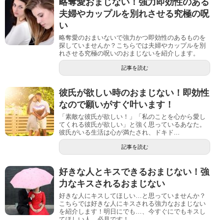
略奪愛おまじない！強力即効性のある
夫婦やカップルを別れさせる究極の呪
い
略奪愛のおまいないで強力かつ即効性のあるものを
探していませんか？こちらでは夫婦やカップルを別
れさせる究極の呪いのおまじないを紹介します。
記事を読む
彼氏が欲しい時のおまじない！即効性
なので願いがすぐ叶います！
「素敵な彼氏が欲しい！」「私のことを心から愛し
てくれる彼氏が欲しい」と強く思っているあなた。
彼氏がいる生活は心が満たされ、ドキド...
記事を読む
好きな人とキスできるおまじない！強
力なキスされるおまじない
好きな人にキスしてほしい…と思っていませんか？
こちらでは好きな人にキスされる強力なおまじない
を紹介します！明日にでも…、今すぐにでもキスし
てほしい人、必見です！