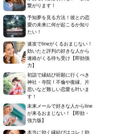
繋がります！
予知夢を見る方法！彼との恋
愛の未来に何が起こるか知り
たい！
速攻でlineがくるおまじない！
効いたと評判の好きな人から
連絡がくる待ち受け【即効強
力】
初詣で縁結び祈願に行くべき
神社・寺院！不倫や復縁、片
思いなど難しい恋愛も叶いま
す！
未来メールで好きな人からline
が来るおまじない！【即効・
強力版】
本当に効く縁結びはコレ！効