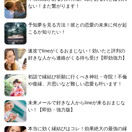
ない！また繋がります！
予知夢を見る方法！彼との恋愛の未来に何が起
こるか知りたい！
速攻でlineがくるおまじない！効いたと評判の
好きな人から連絡がくる待ち受け【即効強力】
初詣で縁結び祈願に行くべき神社・寺院！不倫
や復縁、片思いなど難しい恋愛も叶います！
未来メールで好きな人からlineが来るおまじな
い！【即効・強力版】
本当に効く縁結びはコレ！効果絶大の最強の縁