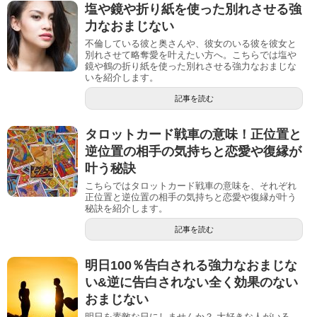
塩や鏡や折り紙を使った別れさせる強
力なおまじない
不倫している彼と奥さんや、彼女のいる彼を彼女と
別れさせて略奪愛を叶えたい方へ。こちらでは塩や
鏡や鶴の折り紙を使った別れさせる強力なおまじな
いを紹介します。
記事を読む
タロットカード戦車の意味！正位置と
逆位置の相手の気持ちと恋愛や復縁が
叶う秘訣
こちらではタロットカード戦車の意味を、それぞれ
正位置と逆位置の相手の気持ちと恋愛や復縁が叶う
秘訣を紹介します。
記事を読む
明日100％告白される強力なおまじな
い&逆に告白されない全く効果のない
おまじない
明日を素敵な日にしませんか？ 大好きな人がいる、