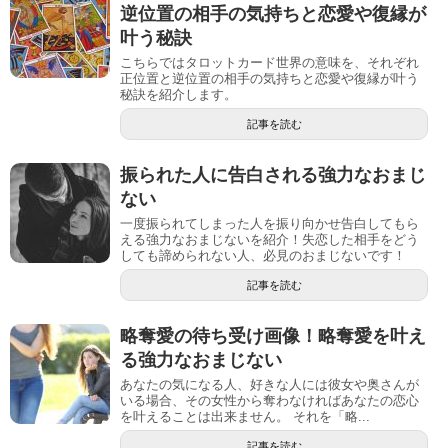
逆位置の相手の気持ちと恋愛や復縁が
叶う秘訣
こちらではタロットカード世界の意味を、それぞれ
正位置と逆位置の相手の気持ちと恋愛や復縁が叶う
秘訣を紹介します。
記事を読む
振られた人に告白される強力なおまじ
ない
一度振られてしまった人を振り向かせ告白してもら
える強力なおまじないを紹介！失恋した相手をどう
しても諦められない人、必見のおまじないです！
記事を読む
略奪愛の待ち受け画像！略奪愛を叶え
る強力なおまじない
あなたの気になる人、好きな人には彼女や奥さんが
いる場合、その女性から奪わなければあなたの恋心
を叶えることは出来ません。 それを「略...
記事を読む