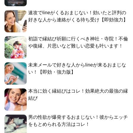
速攻でlineがくるおまじない！効いたと評判の
好きな人から連絡がくる待ち受け【即効強力】
初詣で縁結び祈願に行くべき神社・寺院！不倫
や復縁、片思いなど難しい恋愛も叶います！
未来メールで好きな人からlineが来るおまじな
い！【即効・強力版】
本当に効く縁結びはコレ！効果絶大の最強の縁
結び
男の性欲が爆発するおまじない！彼からエッチ
をもとめられる方法はコレ！