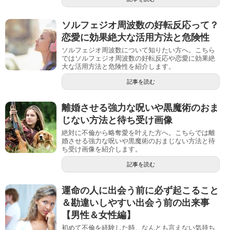
ソルフェジオ周波数の好転反応って？
恋愛に効果絶大な活用方法と危険性
ソルフェジオ周波数について知りたい方へ。こちら
ではソルフェジオ周波数の好転反応や恋愛に効果絶
大な活用方法と危険性を紹介します。
記事を読む
離婚させる強力な呪いや黒魔術のおま
じない方法と待ち受け画像
絶対に不倫から略奪愛を叶えた方へ。こちらでは離
婚させる強力な呪いや黒魔術のおまじない方法と待
ち受け画像を紹介します。
記事を読む
運命の人に出会う前に必ず起こること
＆勘違いしやすい出会う前の出来事
【男性＆女性編】
初めて不倫を経験した時、なんとも言えない気持ち