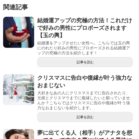
関連記事
結婚運アップの究極の方法！これだけ
で好みの男性にプロポーズされます
【玉の輿】
結婚運をアップさせたい女性へ。こちらでは玉の輿
にのれたり好みの男性にプロポーズされる結婚運ア
ップの究極の方法を紹介します！
記事を読む
クリスマスに告白や復縁が叶う強力な
おまじない
大好きなあの人にクリスマスまでに告白されたり、
元彼とクリスマウまでに復縁したいと願っていませ
んか？こちらではクリスマスに告白や復縁が叶う強
力なおまじないを紹介します。
記事を読む
夢に出てくる人（相手）がアナタを想