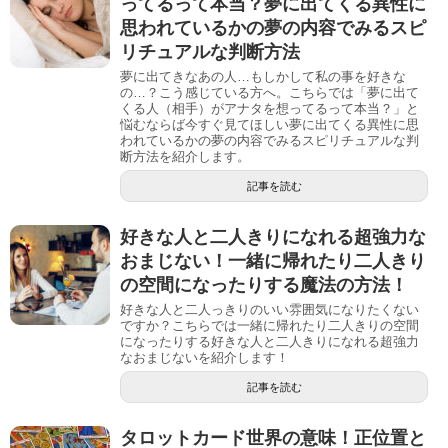
ってるって本当？夢に出てくる異性に
思われているかの夢の内容でみるスピ
リチュアルな判断方法
夢に出てきなあの人…もしかして私の事を好きな
の…？こう感じている方へ。こちらでは「夢に出て
くる人（相手）がアナタを想ってるって本当？」と
悩むならば今すぐ見てほしい夢に出てくる異性に思
われているかの夢の内容でみるスピリチュアルな判
断方法を紹介します。
記事を読む
好きな人と二人きりになれる超強力な
おまじない！一緒に帰れたり二人きり
の空間になったりする魔法の方法！
好きな人と二人っきりのいい雰囲気になりたくない
ですか？こちらでは一緒に帰れたり二人きりの空間
になったりする好きな人と二人きりになれる超強力
なおまじないを紹介します！
記事を読む
タロットカード世界の意味！正位置と