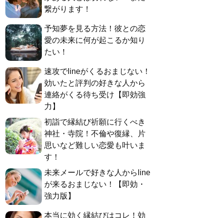
繋がります！
予知夢を見る方法！彼との恋
愛の未来に何が起こるか知り
たい！
速攻でlineがくるおまじない！
効いたと評判の好きな人から
連絡がくる待ち受け【即効強
力】
初詣で縁結び祈願に行くべき
神社・寺院！不倫や復縁、片
思いなど難しい恋愛も叶いま
す！
未来メールで好きな人からline
が来るおまじない！【即効・
強力版】
本当に効く縁結びはコレ！効