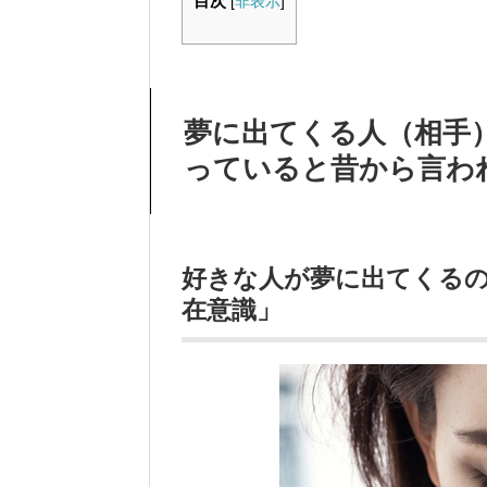
目次
[
非表示
]
夢に出てくる人（相手
っていると昔から言わ
好きな人が夢に出てくる
在意識」