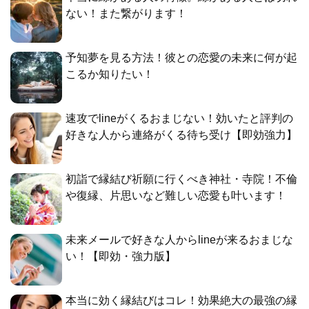
ない！また繋がります！
予知夢を見る方法！彼との恋愛の未来に何が起
こるか知りたい！
速攻でlineがくるおまじない！効いたと評判の
好きな人から連絡がくる待ち受け【即効強力】
初詣で縁結び祈願に行くべき神社・寺院！不倫
や復縁、片思いなど難しい恋愛も叶います！
未来メールで好きな人からlineが来るおまじな
い！【即効・強力版】
本当に効く縁結びはコレ！効果絶大の最強の縁