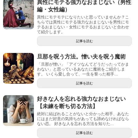
異性にモテる強力なおまじない（男性
編・女性編）
異性にモテモテになりたいと思っていませんか？こ
ちらでは異性にモテる強力なおまじないを男性にモ
テるおまじない・女性にモテるおまじないと合わせ
て紹介します。
記事を読む
旦那を呪う方法。憎い夫を呪う魔術
「旦那が憎い」「アイツなんてどうだったってかま
わない」と思っているあなたに魔術をご紹介しま
す。 いくら愛し合って、一生を誓った相手...
記事を読む
好きな人を忘れる強力なおまじない
【未練を断ち切る方法】
絶対に結ばれることがないと分かった相手、あなた
にはまだ好意の気持ちがあっても諦めなければなら
ない恋。 好きな人を忘れる方法を知りた...
記事を読む