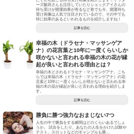
ーズ飯田さんも注目していたりショックアイさんの
待ち受けが開運効果が有るなど巷でも今、開運待ち
受け画像は人気で注目されているので、その中でも
特に効果のあるといわれるものを紹介しますね！
記事を読む
幸福の木（ドラセナ・マッサンゲア
ナ）の花言葉と10年に一度くらいしか
咲かないと言われる幸福の木の花が縁
起が良いと言われる理由とは？
幸福の木とされるドラセナ・マッサンゲアナ。こち
らでは幸福の木（ドラセナ・マッサンゲアナ）の花
言葉と10年に一度くらいしか咲かないと言われる幸
福の木の花が縁起が良いと言われる理由を紹介しま
す。
記事を読む
勝負に勝つ強力なおまじない7つ
人生の中で勝負をする瞬間はどのくらいあるでしょ
うか。 試合をしたり、あなたの人生をかけた試験や
テスト、スロットなどのギャンブルも勝...