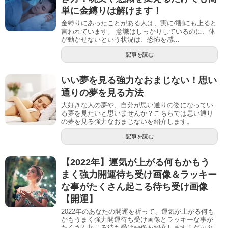
単に金縛りは解けます！
金縛りにあったことがある人は、実に4割にも上ると
言われています。 意識はしっかりしているのに、体
が動かせないという状況は、恐怖を感...
記事を読む
いい夢を見る強力なおまじない！思い
通りの夢を見る方法
大好きな人の夢や、自分が思い通りの姿になってい
る夢を見たいと思いませんか？こちらでは思い通り
の夢を見る強力なおまじないを紹介します。
記事を読む
【2022年】運気が上がる何もかもう
まく強力開運待ち受け画像＆ラッキー
な事がたくさん起こる待ち受け画像
【開運】
2022年のあなたの開運を祈って、運気が上がる何も
かもうまく強力開運待ち受け画像とラッキーな事が
たくさん起こる待ち受け画像を紹介します！ゲッタ