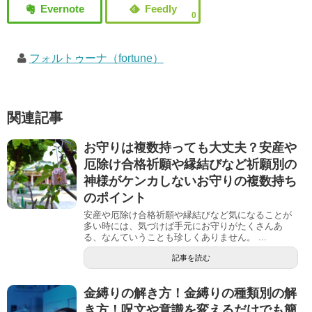
0
フォルトゥーナ（fortune）
関連記事
お守りは複数持っても大丈夫？安産や
厄除け合格祈願や縁結びなど祈願別の
神様がケンカしないお守りの複数持ち
のポイント
安産や厄除け合格祈願や縁結びなど気になることが
多い時には、気づけば手元にお守りがたくさんあ
る、なんていうことも珍しくありません。 ...
記事を読む
金縛りの解き方！金縛りの種類別の解
き方！呪文や意識を変えるだけでも簡