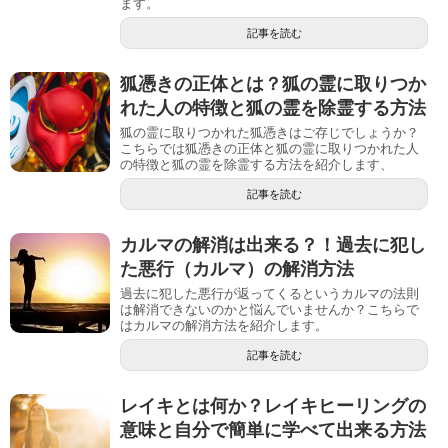
ます。
記事を読む
狐憑きの正体とは？狐の霊に取りつか
れた人の特徴と狐の霊を除霊する方法
狐の霊に取りつかれた狐憑きはご存じでしょうか？
こちらでは狐憑きの正体と狐の霊に取りつかれた人
の特徴と狐の霊を除霊する方法を紹介します、
記事を読む
カルマの解消は出来る？！過去に犯し
た悪行（カルマ）の解消方法
過去に犯した悪行が返ってくるというカルマの法則
は解消できないのかと悩んでいませんか？こちらで
はカルマの解消方法を紹介します。
記事を読む
レイキとは何か？レイキヒーリングの
意味と自分で簡単に学べて出来る方法