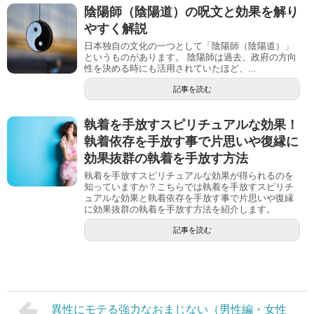
陰陽師（陰陽道）の呪文と効果を解り
やすく解説
日本独自の文化の一つとして「陰陽師（陰陽道）」
というものがあります。 陰陽師は過去、政府の方向
性を決める時にも活用されていたほど、...
記事を読む
執着を手放すスピリチュアルな効果！
執着依存を手放す事で片思いや復縁に
効果抜群の執着を手放す方法
執着を手放すスピリチュアルな効果が得られるのを
知っていますか？こちらでは執着を手放すスピリチ
ュアルな効果と執着依存を手放す事で片思いや復縁
に効果抜群の執着を手放す方法を紹介します。
記事を読む
異性にモテる強力なおまじない（男性編・女性