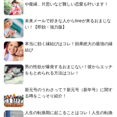
や復縁、片思いなど難しい恋愛も叶います！
未来メールで好きな人からlineが来るおまじな
い！【即効・強力版】
本当に効く縁結びはコレ！効果絶大の最強の縁
結び
男の性欲が爆発するおまじない！彼からエッチ
をもとめられる方法はコレ！
新元号のうわさって？新元号（新年号）に関す
る噂をこっそり紹介！
人生の転換期に起こることはコレ！人生の転換