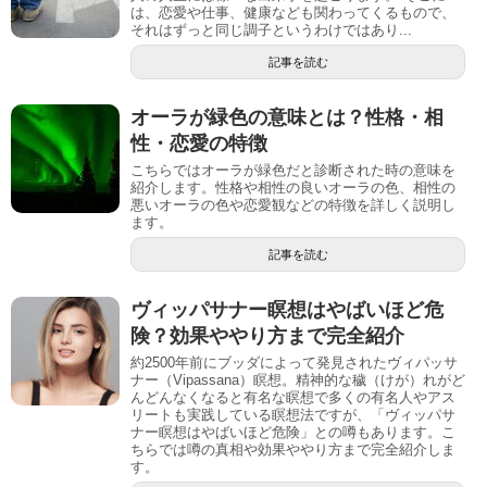
は、恋愛や仕事、健康なども関わってくるもので、
それはずっと同じ調子というわけではあり...
記事を読む
オーラが緑色の意味とは？性格・相
性・恋愛の特徴
こちらではオーラが緑色だと診断された時の意味を
紹介します。性格や相性の良いオーラの色、相性の
悪いオーラの色や恋愛観などの特徴を詳しく説明し
ます。
記事を読む
ヴィッパサナー瞑想はやばいほど危
険？効果ややり方まで完全紹介
約2500年前にブッダによって発見されたヴィパッサ
ナー（Vipassana）瞑想。精神的な穢（けが）れがど
んどんなくなると有名な瞑想で多くの有名人やアス
リートも実践している瞑想法ですが、「ヴィッパサ
ナー瞑想はやばいほど危険」との噂もあります。こ
ちらでは噂の真相や効果ややり方まで完全紹介しま
す。