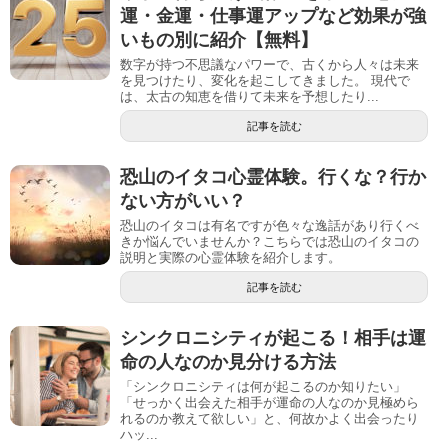
運・金運・仕事運アップなど効果が強
いもの別に紹介【無料】
数字が持つ不思議なパワーで、古くから人々は未来
を見つけたり、変化を起こしてきました。 現代で
は、太古の知恵を借りて未来を予想したり...
記事を読む
恐山のイタコ心霊体験。行くな？行か
ない方がいい？
恐山のイタコは有名ですが色々な逸話があり行くべ
きか悩んでいませんか？こちらでは恐山のイタコの
説明と実際の心霊体験を紹介します。
記事を読む
シンクロニシティが起こる！相手は運
命の人なのか見分ける方法
「シンクロニシティは何が起こるのか知りたい」
「せっかく出会えた相手が運命の人なのか見極めら
れるのか教えて欲しい」と、何故かよく出会ったり
ハッ...