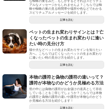
な蜘蛛の巣をみた…もしかするとそれはスピリチュ
アルなメッセージかもしれませんよ？こちらでは蜘
蛛や蜘蛛の巣の見る時間帯や場所や色などでわかる
スピリチュアルメッセージを紹介します。
記事を読む
ペットの生まれ変わりサインとは？亡
くなったペットの生まれ変わりに逢い
たい時の見分け方
猫や犬などペットの生まれ変わりサインを知りたい
方へ。こちらでは亡くなったペットの生まれ変わり
に逢いたい時の見分け方を紹介します。
記事を読む
本物の護符と偽物の護符の違いって？
護符が本物なのかどうか見極める方法
世の中には偽物の護符がお金儲けの道具として存在
していることをご存じでしょうか？こちらでは本物
の護符と偽物の護符の違いや護符が本物なのかどう
か見極める方法を紹介します！
記事を読む