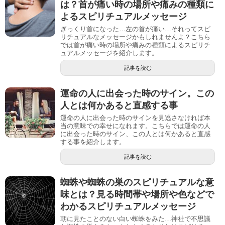
は？首が痛い時の場所や痛みの種類に
よるスピリチュアルメッセージ
ぎっくり首になった…左の首が痛い…それってスピ
リチュアルなメッセージかもしれませんよ？こちら
では首が痛い時の場所や痛みの種類によるスピリチ
ュアルメッセージを紹介します。
記事を読む
運命の人に出会った時のサイン。この
人とは何かあると直感する事
運命の人に出会った時のサインを見逃さなければ本
当の意味での幸せになれます。こちらでは運命の人
に出会った時のサイン、この人とは何かあると直感
する事を紹介します。
記事を読む
蜘蛛や蜘蛛の巣のスピリチュアルな意
味とは？見る時間帯や場所や色などで
わかるスピリチュアルメッセージ
朝に見たことのない白い蜘蛛をみた…神社で不思議