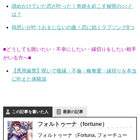
諦めかけていた恋が叶った！奇跡を起こす秘密の○○と
は？
両思いが叶うおまじないの曲！恋に効くラブソング8つ
■どうしても呪いたい・不幸にしたい・縁切りをしたい相手
がいる方へ■
【悪用厳禁】呪いで復縁・不倫・略奪愛・縁切りを本当
に叶えた体験談
この記事を書いた人
最新の記事
フォルトゥーナ（fortune）
フォルトゥーナ（Fortuna, フォーチュー