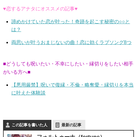
♥恋するアナタにオススメの記事♥
諦めかけていた恋が叶った！奇跡を起こす秘密の○○と
は？
両思いが叶うおまじないの曲！恋に効くラブソング8つ
■どうしても呪いたい・不幸にしたい・縁切りをしたい相手
がいる方へ■
【悪用厳禁】呪いで復縁・不倫・略奪愛・縁切りを本当
に叶えた体験談
この記事を書いた人
最新の記事
フォルトゥーナ（fortune）