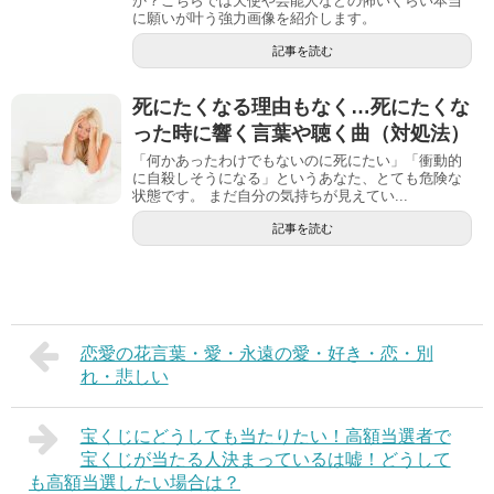
か？こちらでは天使や芸能人などの怖いくらい本当
に願いが叶う強力画像を紹介します。
記事を読む
死にたくなる理由もなく…死にたくな
った時に響く言葉や聴く曲（対処法）
「何かあったわけでもないのに死にたい」「衝動的
に自殺しそうになる」というあなた、とても危険な
状態です。 まだ自分の気持ちが見えてい...
記事を読む
恋愛の花言葉・愛・永遠の愛・好き・恋・別
れ・悲しい
宝くじにどうしても当たりたい！高額当選者で
宝くじが当たる人決まっているは嘘！どうして
も高額当選したい場合は？