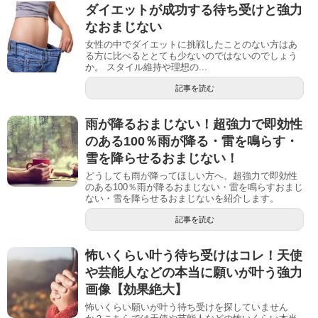
ダイエットが成功する待ち受けと強力
なおまじない
女性の中でダイエットに挑戦したことのない方はあ
る方に比べるととても少ないのではないのでしょう
か。 スタイル維持や理想の...
記事を読む
雨が降るおまじない！超強力で即効性
のある100％雨が降る・雷を鳴らす・
雪を降らせるおまじない！
どうしても雨が降ってほしい方へ、超強力で即効性
のある100％雨が降るおまじない・雷を鳴らすおまじ
ない・雪を降らせるおまじないを紹介します。
記事を読む
怖いくらい叶う待ち受けはコレ！天使
や芸能人などの本当に願いが叶う強力
画像【効果絶大】
怖いくらい願いが叶う待ち受けを探していません