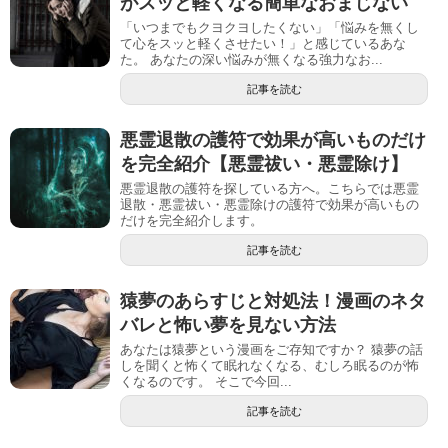
がスッと軽くなる簡単なおまじない
「いつまでもクヨクヨしたくない」「悩みを無くし
て心をスッと軽くさせたい！」と感じているあな
た。 あなたの深い悩みが無くなる強力なお...
記事を読む
悪霊退散の護符で効果が高いものだけ
を完全紹介【悪霊祓い・悪霊除け】
悪霊退散の護符を探している方へ。こちらでは悪霊
退散・悪霊祓い・悪霊除けの護符で効果が高いもの
だけを完全紹介します。
記事を読む
猿夢のあらすじと対処法！漫画のネタ
バレと怖い夢を見ない方法
あなたは猿夢という漫画をご存知ですか？ 猿夢の話
しを聞くと怖くて眠れなくなる、むしろ眠るのが怖
くなるのです。 そこで今回...
記事を読む