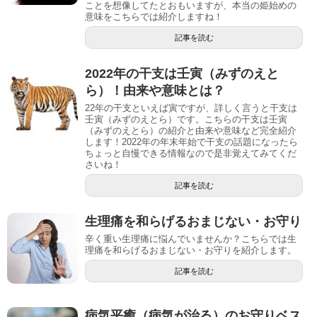
ことを想像してたとおもいますが、本当の姫始めの
意味をこちらでは紹介しますね！
記事を読む
2022年の干支は壬寅（みずのえと
ら）！由来や意味とは？
22年の干支といえば寅ですが、詳しく言うと干支は
壬寅（みずのえとら）です。こちらの干支は壬寅
（みずのえとら）の紹介と由来や意味など完全紹介
します！2022年の年末年始で干支の話題になったら
ちょっと自慢できる情報なので是非覚えてみてくだ
さいね！
記事を読む
生理痛を和らげるおまじない・お守り
辛く重い生理痛に悩んでいませんか？こちらでは生
理痛を和らげるおまじない・お守りを紹介します。
記事を読む
病気平癒（病気が治る）のお守りベス