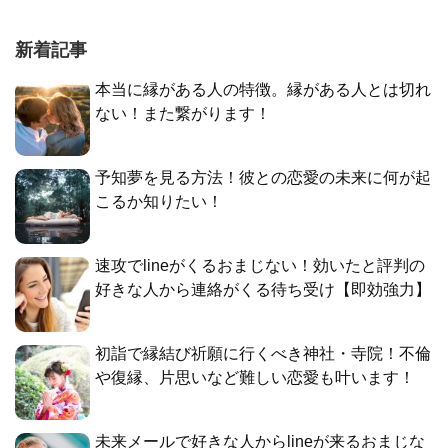
新着記事
本当に縁がある人の特徴。縁がある人とは切れ
ない！また繋がります！
予知夢を見る方法！彼との恋愛の未来に何が起
こるか知りたい！
速攻でlineがくるおまじない！効いたと評判の
好きな人から連絡がくる待ち受け【即効強力】
初詣で縁結び祈願に行くべき神社・寺院！不倫
や復縁、片思いなど難しい恋愛も叶います！
未来メールで好きな人からlineが来るおまじな