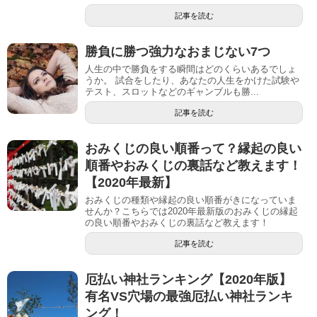
記事を読む
勝負に勝つ強力なおまじない7つ
人生の中で勝負をする瞬間はどのくらいあるでしょ
うか。 試合をしたり、あなたの人生をかけた試験や
テスト、スロットなどのギャンブルも勝...
記事を読む
おみくじの良い順番って？縁起の良い
順番やおみくじの裏話など教えます！
【2020年最新】
おみくじの種類や縁起の良い順番がきになっていま
せんか？こちらでは2020年最新版のおみくじの縁起
の良い順番やおみくじの裏話など教えます！
記事を読む
厄払い神社ランキング【2020年版】
有名VS穴場の最強厄払い神社ランキ
ング！