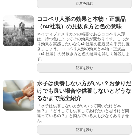
記事を読む
ココペリ人形の効果と本物・正規品
（r4t社製）の見抜き方と色の意味
ネイティブアメリカンの精霊であるココペリ人形
は、持つ色によってその効果が変わります。しっか
り効果を実感したいならr4t社製の正規品を手元に置
きましょう。ココペリ人形の効果と本物・正規品
（r4t社製）の見抜き方と色の意味を詳しく解説しま
す。
記事を読む
水子は供養しない方がいい？お参りだ
けでも良い場合や供養しないとどうな
るかまで完全紹介
「水子は供養しない方がいいって聞いたけど本
当？」「どうしても供養してあげたいと思うけど間
違っているの？」と悩んでいる人も少なくありませ
ん。 ...
記事を読む