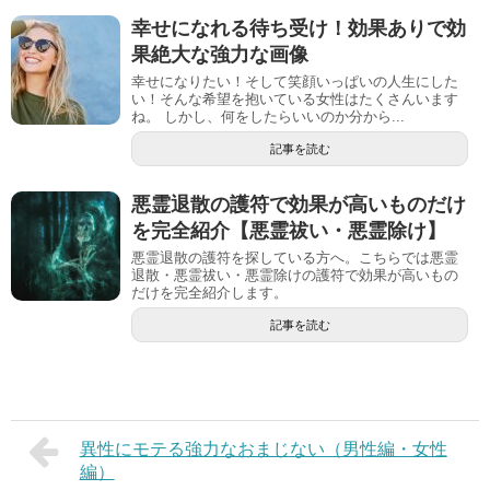
幸せになれる待ち受け！効果ありで効
果絶大な強力な画像
幸せになりたい！そして笑顔いっぱいの人生にした
い！そんな希望を抱いている女性はたくさんいます
ね。 しかし、何をしたらいいのか分から...
記事を読む
悪霊退散の護符で効果が高いものだけ
を完全紹介【悪霊祓い・悪霊除け】
悪霊退散の護符を探している方へ。こちらでは悪霊
退散・悪霊祓い・悪霊除けの護符で効果が高いもの
だけを完全紹介します。
記事を読む
異性にモテる強力なおまじない（男性編・女性
編）