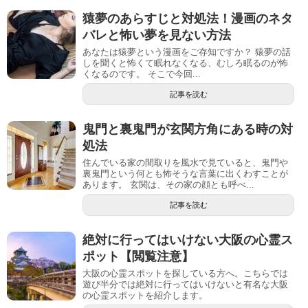
猿夢のあらすじと対処法！漫画のネタ
バレと怖い夢を見ない方法
あなたは猿夢という漫画をご存知ですか？ 猿夢の話
しを聞くと怖くて眠れなくなる、むしろ眠るのが怖
くなるのです。 そこで今回...
記事を読む
鬼門と裏鬼門が玄関方角にある時の対
処法
住んでいる家の間取りを風水で見ていると、鬼門や
裏鬼門という何とも怖そうな言葉に出くわすことが
あります。 玄関は、その家の顔とも呼べ...
記事を読む
絶対に行ってはいけない大阪の心霊ス
ポット【閲覧注意】
大阪の心霊スポットを探している方へ。こちらでは
遊び半分では絶対に行ってはいけないと有名な大阪
の心霊スポットを紹介します。