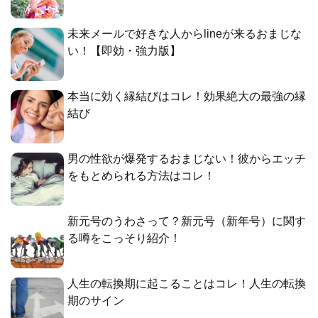
未来メールで好きな人からlineが来るおまじな
い！【即効・強力版】
本当に効く縁結びはコレ！効果絶大の最強の縁
結び
男の性欲が爆発するおまじない！彼からエッチ
をもとめられる方法はコレ！
新元号のうわさって？新元号（新年号）に関す
る噂をこっそり紹介！
人生の転換期に起こることはコレ！人生の転換
期のサイン