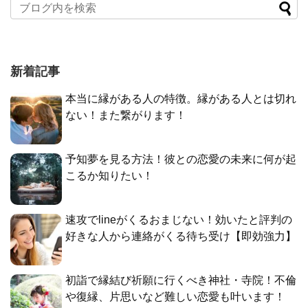
新着記事
本当に縁がある人の特徴。縁がある人とは切れ
ない！また繋がります！
予知夢を見る方法！彼との恋愛の未来に何が起
こるか知りたい！
速攻でlineがくるおまじない！効いたと評判の
好きな人から連絡がくる待ち受け【即効強力】
初詣で縁結び祈願に行くべき神社・寺院！不倫
や復縁、片思いなど難しい恋愛も叶います！