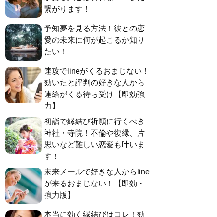
繋がります！
予知夢を見る方法！彼との恋
愛の未来に何が起こるか知り
たい！
速攻でlineがくるおまじない！
効いたと評判の好きな人から
連絡がくる待ち受け【即効強
力】
初詣で縁結び祈願に行くべき
神社・寺院！不倫や復縁、片
思いなど難しい恋愛も叶いま
す！
未来メールで好きな人からline
が来るおまじない！【即効・
強力版】
本当に効く縁結びはコレ！効