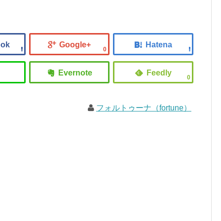
0
0
フォルトゥーナ（fortune）