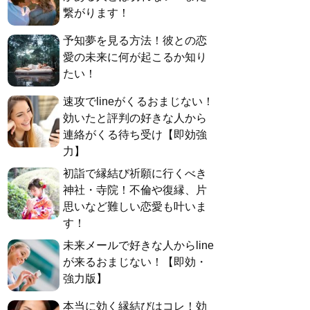
繋がります！
予知夢を見る方法！彼との恋
愛の未来に何が起こるか知り
たい！
速攻でlineがくるおまじない！
効いたと評判の好きな人から
連絡がくる待ち受け【即効強
力】
初詣で縁結び祈願に行くべき
神社・寺院！不倫や復縁、片
思いなど難しい恋愛も叶いま
す！
未来メールで好きな人からline
が来るおまじない！【即効・
強力版】
本当に効く縁結びはコレ！効