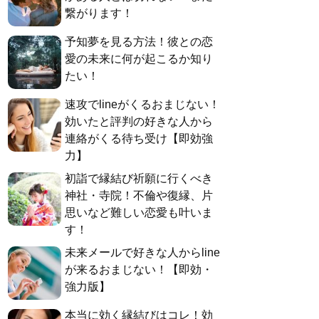
繋がります！
予知夢を見る方法！彼との恋
愛の未来に何が起こるか知り
たい！
速攻でlineがくるおまじない！
効いたと評判の好きな人から
連絡がくる待ち受け【即効強
力】
初詣で縁結び祈願に行くべき
神社・寺院！不倫や復縁、片
思いなど難しい恋愛も叶いま
す！
未来メールで好きな人からline
が来るおまじない！【即効・
強力版】
本当に効く縁結びはコレ！効