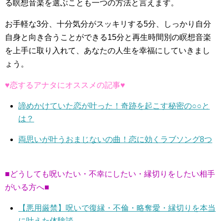
る瞑想音楽を選ぶことも一つの方法と言えます。
お手軽な3分、十分気分がスッキリする5分、しっかり自分
自身と向き合うことができる15分と再生時間別の瞑想音楽
を上手に取り入れて、あなたの人生を幸福にしていきまし
ょう。
♥恋するアナタにオススメの記事♥
諦めかけていた恋が叶った！奇跡を起こす秘密の○○と
は？
両思いが叶うおまじないの曲！恋に効くラブソング8つ
■どうしても呪いたい・不幸にしたい・縁切りをしたい相手
がいる方へ■
【悪用厳禁】呪いで復縁・不倫・略奪愛・縁切りを本当
に叶えた体験談