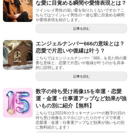
な愛に目覚める瞬間や愛情表現とは？
ツインレイ男性の深い愛を知りたくないですか？こ
ちらではツインレイ男性の一途な愛に目覚める瞬間
や愛情表現を紹介します。
記事を読む
エンジェルナンバー666の意味とは？
恋愛で片思いや復縁は叶う？
こちらではエンジェルナンバー「666」を見た時の重
要な意味と、恋愛で片思いや復縁が叶うのかを具体
的に説明します。
記事を読む
数字の待ち受け画像15を幸運・恋愛
運・金運・仕事運アップなど効果が強
いもの別に紹介【無料】
こちらでは2021年のラッキーナンバーの数字の15の
待ち受け画像をスマホにぴったりのサイズで幸運・
恋愛運・金運・仕事運アップなど効果が強いもの別
に無料紹介します！