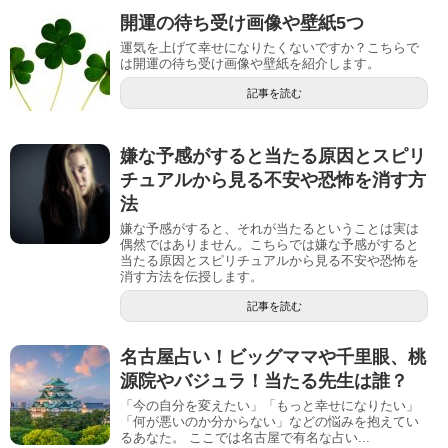
開運の待ち受け画像や壁紙5つ
運気を上げて幸せになりたくないですか？こちらで
は開運の待ち受け画像や壁紙を紹介します。
記事を読む
嫌な予感がすると当たる原因とスピリ
チュアルから見る不安や恐怖を消す方
法
嫌な予感がすると、それが当たるということは実は
偶然ではありません。こちらでは嫌な予感がすると
当たる原因とスピリチュアルから見る不安や恐怖を
消す方法を伝授します。
記事を読む
名古屋占い！ビッグママや千里眼、桃
源院やバジュラ！当たる先生は誰？
「今の自分を変えたい」「もっと幸せになりたい」
「何が悪いのか分からない」などの悩みを抱えてい
るあなた。 ここでは名古屋で有名な占い...