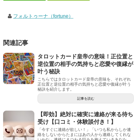
フォルトゥーナ（fortune）
関連記事
タロットカード皇帝の意味！正位置と
逆位置の相手の気持ちと恋愛や復縁が
叶う秘訣
こちらではタロットカード皇帝の意味を、それぞれ
正位置と逆位置の相手の気持ちと恋愛や復縁が叶う
秘訣を紹介します。
記事を読む
【即効】絶対に確実に連絡が来る待ち
受け【口コミ・体験談付き！】
「今すぐに連絡が欲しい！」「いつも私からしか連
絡をしないからたまにはあの人から連絡してくれな
いかな」連絡にまつわる悩みを抱えているあなた、