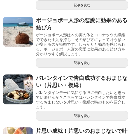
記事を読む
ボージョボー人形の恋愛に効果のある
結び方
ボージョボー人形は木の実の体とココナッツの繊維
でできた手足を持ち、その結び方によって叶う願い
が変わるのが特徴です。しっかりと効果を感じられ
る、ボージョボー人形の恋愛に効果のある結び方を
分かりやすく解説します。
記事を読む
バレンタインで告白成功するおまじな
い（片思い・復縁）
バレンタインデーに気になる彼に告白したいと思っ
ていませんか？こちらではバレンタインで告白成功
するおまじないを片思い・復縁の時のものを紹介し
ます。
記事を読む
片思い成就！片思いのおまじないで叶