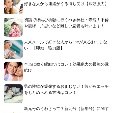
好きな人から連絡がくる待ち受け【即効強力】
初詣で縁結び祈願に行くべき神社・寺院！不倫
や復縁、片思いなど難しい恋愛も叶います！
未来メールで好きな人からlineが来るおまじな
い！【即効・強力版】
本当に効く縁結びはコレ！効果絶大の最強の縁
結び
男の性欲が爆発するおまじない！彼からエッチ
をもとめられる方法はコレ！
新元号のうわさって？新元号（新年号）に関す